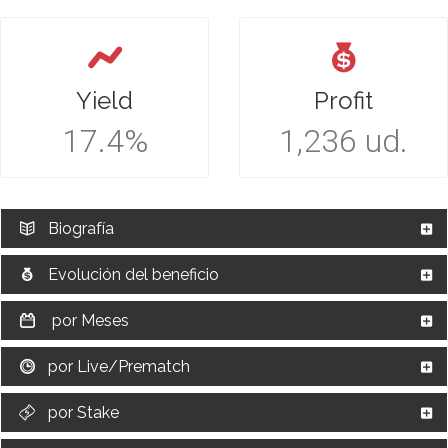
Yield
Profit
17.4%
1,236 ud.
Biografía
Evolución del beneficio
por Meses
por Live/Prematch
por Stake