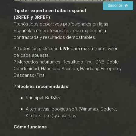
Suscribir
Tipster experto en fútbol español
(2RFEF y 3RFEF)
Pronósticos deportivos profesionales en ligas
españolas no profesionales, con experiencia
contrastada y resultados demostrables.
? Todos los picks son
LIVE
para maximizar el valor
de cada apuesta.
? Mercados habituales: Resultado Final, DNB, Doble
Oportunidad, Hándicap Asiático, Hándicap Europeo y
Descanso/Final.
?
Bookies recomendadas
:
Principal: Bet365
Alternativas: bookies soft (Winamax, Codere,
Kirolbet, etc.) y asiáticas
Cómo funciona