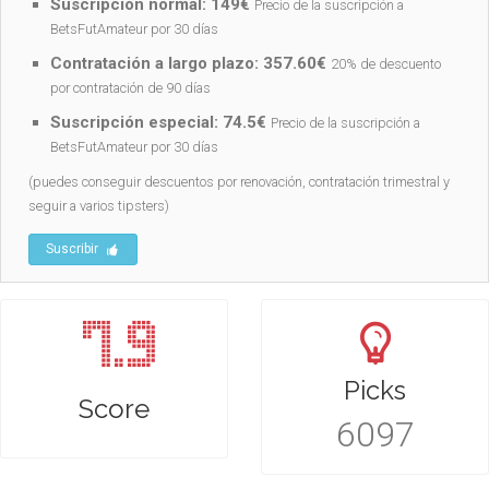
Suscripción normal: 149€
Precio de la suscripción a
BetsFutAmateur por 30 días
Contratación a largo plazo: 357.60€
20% de descuento
por contratación de 90 días
Suscripción especial: 74.5€
Precio de la suscripción a
BetsFutAmateur por 30 días
(puedes conseguir descuentos por renovación, contratación trimestral y
seguir a varios tipsters)
Suscribir
7.9
Picks
Score
6097