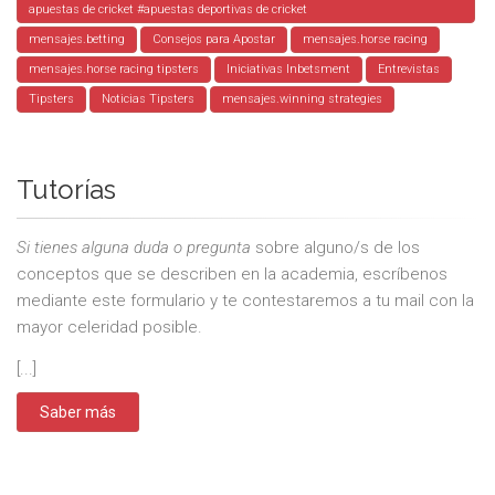
apuestas de cricket #apuestas deportivas de cricket
mensajes.betting
Consejos para Apostar
mensajes.horse racing
mensajes.horse racing tipsters
Iniciativas Inbetsment
Entrevistas
Tipsters
Noticias Tipsters
mensajes.winning strategies
Tutorías
Si tienes alguna duda o pregunta
sobre alguno/s de los
conceptos que se describen en la academia, escríbenos
mediante este formulario y te contestaremos a tu mail con la
mayor celeridad posible.
[...]
Saber más