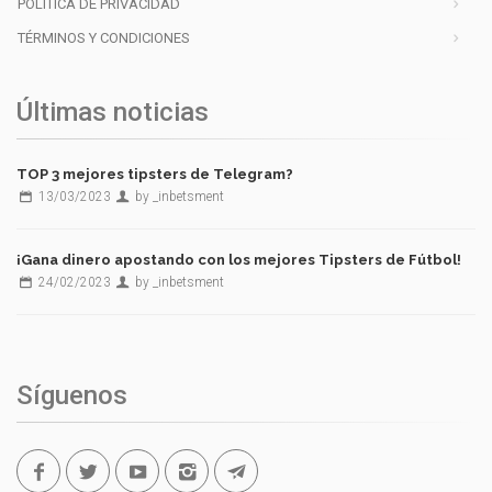
POLÍTICA DE PRIVACIDAD
TÉRMINOS Y CONDICIONES
Últimas noticias
TOP 3 mejores tipsters de Telegram?
13/03/2023
by _inbetsment
¡Gana dinero apostando con los mejores Tipsters de Fútbol!
24/02/2023
by _inbetsment
Síguenos