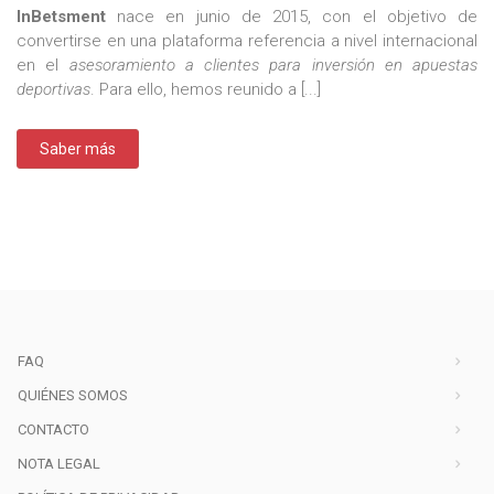
InBetsment
nace en junio de 2015, con el objetivo de
convertirse en una plataforma referencia a nivel internacional
en el
asesoramiento a clientes para inversión en apuestas
deportivas
. Para ello, hemos reunido a [...]
Saber más
FAQ
QUIÉNES SOMOS
CONTACTO
NOTA LEGAL