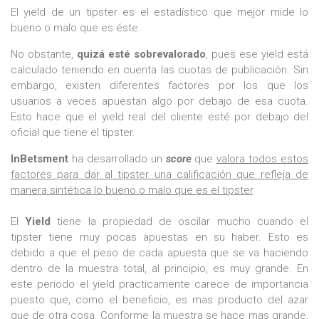
El yield de un tipster es el estadístico que mejor mide lo
bueno o malo que es éste.
No obstante,
quizá esté sobrevalorado
, pues ese yield está
calculado teniendo en cuenta las cuotas de publicación. Sin
embargo, existen diferentes factores por los que los
usuarios a veces apuestan algo por debajo de esa cuota.
Esto hace que el yield real del cliente esté por debajo del
oficial que tiene el tipster.
InBetsment
ha desarrollado un
score
que
valora todos estos
factores para dar al tipster una calificación que refleja de
manera sintética lo bueno o malo que es el tipster
.
El
Yield
tiene la propiedad de oscilar mucho cuando el
tipster tiene muy pocas apuestas en su haber. Esto es
debido a que el peso de cada apuesta que se va haciendo
dentro de la muestra total, al principio, es muy grande. En
este periodo el yield practicamente carece de importancia
puesto que, como el beneficio, es mas producto del azar
que de otra cosa. Conforme la muestra se hace mas grande,