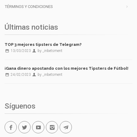
TÉRMINOS Y CONDICIONES
Últimas noticias
TOP 3 mejores tipsters de Telegram?
13/03/2023
by _inbetsment
¡Gana dinero apostando con los mejores Tipsters de Fútbol!
24/02/2023
by _inbetsment
Síguenos