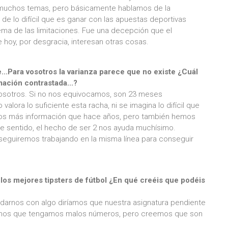
 muchos temas, pero básicamente hablamos de la
 de lo difícil que es ganar con las apuestas deportivas
ema de las limitaciones. Fue una decepción que el
e hoy, por desgracia, interesan otras cosas.
...Para vosotros la varianza parece que no existe ¿Cuál
mación contrastada...?
sotros. Si no nos equivocamos, son 23 meses
lora lo suficiente esta racha, ni se imagina lo difícil que
mos más información que hace años, pero también hemos
te sentido, el hecho de ser 2 nos ayuda muchísimo.
eguiremos trabajando en la misma línea para conseguir
os mejores tipsters de fútbol ¿En qué creéis que podéis
darnos con algo diríamos que nuestra asignatura pendiente
reemos que tengamos malos números, pero creemos que son