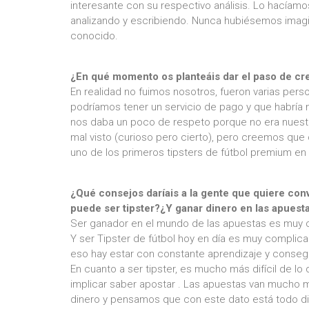
interesante con su respectivo análisis. Lo hací
analizando y escribiendo. Nunca hubiésemos imagin
conocido.
¿En qué momento os planteáis dar el paso de cr
En realidad no fuimos nosotros, fueron varias per
podríamos tener un servicio de pago y que habría
nos daba un poco de respeto porque no era nuestr
mal visto (curioso pero cierto), pero creemos qu
uno de los primeros tipsters de fútbol premium en
¿Qué consejos daríais a la gente que quiere con
puede ser tipster?¿Y ganar dinero en las apuest
Ser ganador en el mundo de las apuestas es muy co
Y ser Tipster de fútbol hoy en día es muy complic
eso hay estar con constante aprendizaje y consegui
En cuanto a ser tipster, es mucho más difícil de l
implicar saber apostar . Las apuestas van mucho 
dinero y pensamos que con este dato está todo d