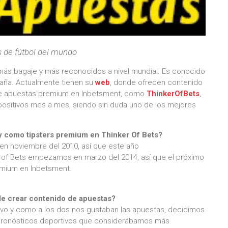
s de fútbol del mundo
más bagaje y más reconocidos a nivel mundial. Es conocido
aña. Actualmente tienen su
web
, donde ofrecen contenido
 de apuestas premium en Inbetsment, como
ThinkerOfBets
,
ositivos mes a mes, siendo sin duda uno de los mejores
y como tipsters premium en Thinker Of Bets?
n noviembre del 2010, así que este año
r of Bets empezamos en marzo del 2014, así que el próximo
emium en Inbetsment.
de crear contenido de apuestas?
ivo y como a los dos nos gustaban las apuestas, decidimos
pronósticos deportivos que considerábamos más