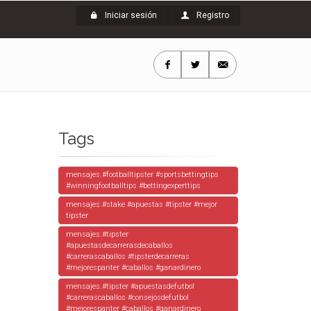
Iniciar sesión
Registro
Tags
mensajes.#footballtipster #sportsbettingtips
#winningfootballtips #bettingexperttips
mensajes.#stake #apuestas #tipster #mejor
tipster
mensajes.#tipster
#apuestasdecarrerasdecaballos
#carrerascaballos #tipsterdecarreras
#mejorespanter #caballos #ganardinero
mensajes.#tipster #apuestasdefutbol
#carrerascaballos #consejosdefutbol
#mejorespanter #caballos #ganardinero