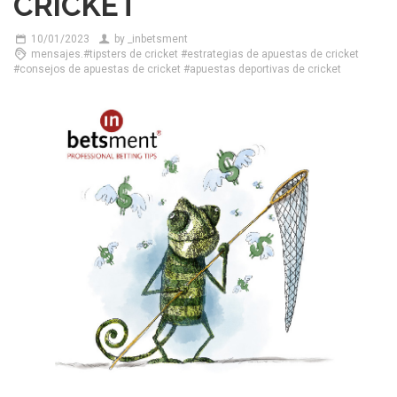
CRICKET
10/01/2023
by
_inbetsment
mensajes.#tipsters de cricket #estrategias de apuestas de cricket
#consejos de apuestas de cricket #apuestas deportivas de cricket